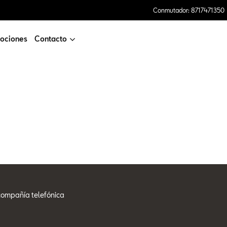
Conmutador: 8717471350
ociones
Contacto
compañía telefónica