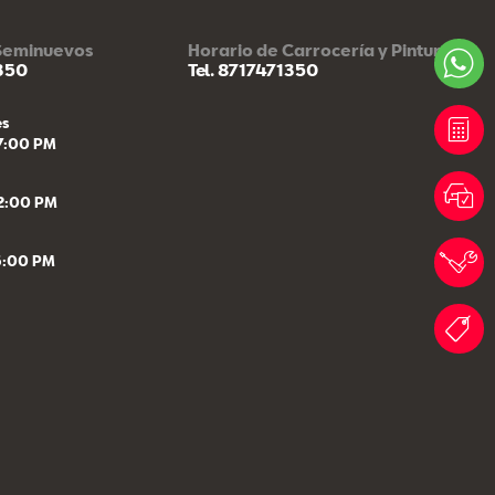
 Seminuevos
Horario de Carrocería y Pintura
1350
Tel. 8717471350
es
7:00 PM
2:00 PM
5:00 PM