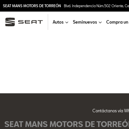
SEAT MANS MOTORS DE TORREÓN
Blvd. Independencia Núm.502 Oriente, Cen
Autos
Seminuevos
Compra un
Contáctanos vía Wh
SEAT MANS MOTORS DE TORREÓ