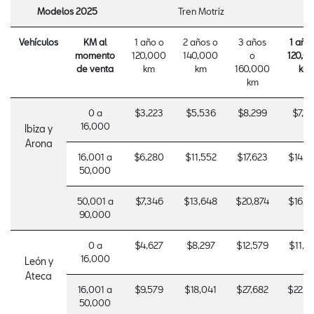
Modelos 2025
Tren Motriz
Vehíc
ulos
KM al
1 año o
2 años o
3 años
1 año
momento
120,000
140,000
o
120,0
de venta
km
km
160,000
km
km
0 a
$3,223
$5,536
$8,299
$7,16
16,000
Ibiza y
Arona
16,001 a
$6,280
$11,552
$17,623
$14,2
50,000
50,001 a
$7,346
$13,648
$20,874
$16,9
90,000
0 a
$4,627
$8,297
$12,579
$11,0
16,000
León y
Ateca
16,001 a
$9,579
$18,041
$27,682
$22,5
50,000