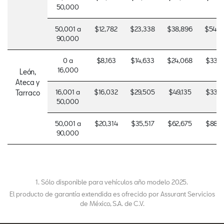
50,000
50,001 a
$12,782
$23,338
$38,896
$54,7
90,000
0 a
$8,163
$14,633
$24,068
$33,2
16,000
León,
Ateca y
16,001 a
$16,032
$29,505
$49,135
$33,2
Tarraco
50,000
50,001 a
$20,314
$35,517
$62,675
$88,5
90,000
1. Sólo disponible para vehículos año modelo 2025.
El producto de garantía extendida es ofrecido por Assurant Servicios
de México, S.A. de C.V.