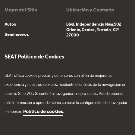
Mapa del Sitio
Ubicación y Contacto
Autos
Blvd. Independencia Núm.502
Oriente, Centro , Torreón , C.P.
Seminuevos
27000
Compra un SEAT
8717471350
Servicio
SEAT Política de Cookies
Familia SUV
Financiamiento
SEAT utiliza cookies propias y de terceros con el fin de mejorar su
experiencia y nuestros servicios, mediante el análisis de la navegación en
Promociones
nuestro Sitio Web. Si continúa navegando, acepta su uso. Puede obtener
Contacto
más información o aprender cómo cambiar la configuración del navegador
Política de cookies
en nuestra
.