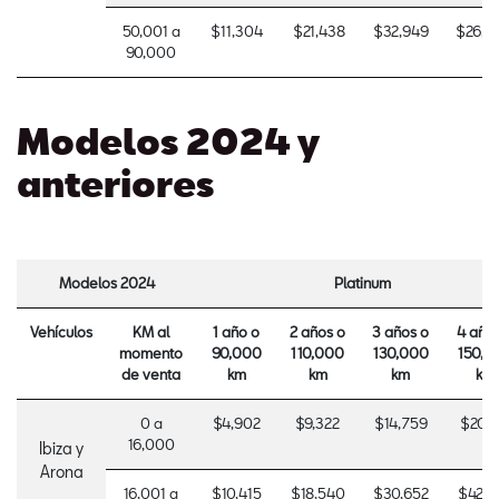
50,001 a
$11,304
$21,438
$32,949
$26,8
90,000
Modelos 2024 y
anteriores
Modelos 2024
Platinum
Vehículos
KM al
1 año o
2 años o
3 años o
4 año
momento
90,000
110,000
130,000
150,0
de venta
km
km
km
km
0 a
$4,902
$9,322
$14,759
$20,1
16,000
Ibiza y
Arona
16,001 a
$10,415
$18,540
$30,652
$42,9